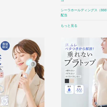
当
シーラホールディングス（88
配当
もっと見る