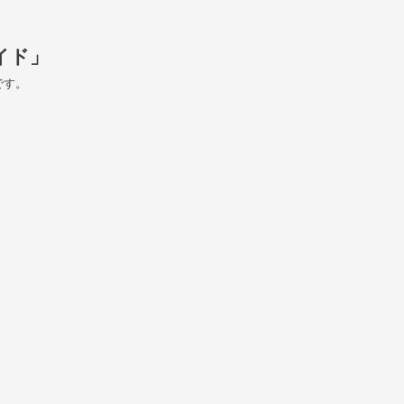
イド」
です。