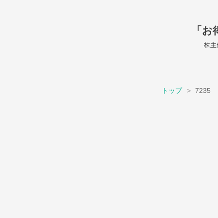
「お
株主
トップ
>
7235