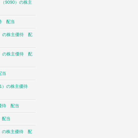
（9090）の株主
待 配当
A）の株主優待 配
A）の株主優待 配
配当
41）の株主優待
優待 配当
 配当
4）の株主優待 配