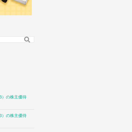
93）の株主優待
63）の株主優待