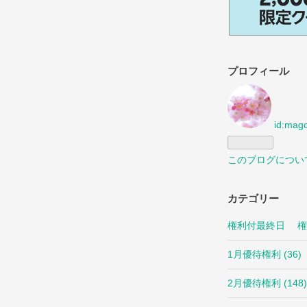
プロフィール
id:mag
このブログについ
カテゴリー
権利付最終日 権利
1月優待権利 (36)
2月優待権利 (148)