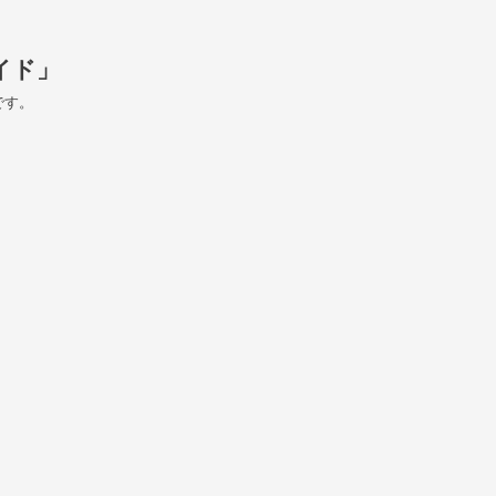
イド」
です。