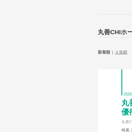
丸善CHI
新着順
人気順
2026
丸
優
丸善C
検索 