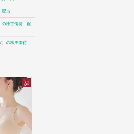
 配当
4）の株主優待 配
87）の株主優待