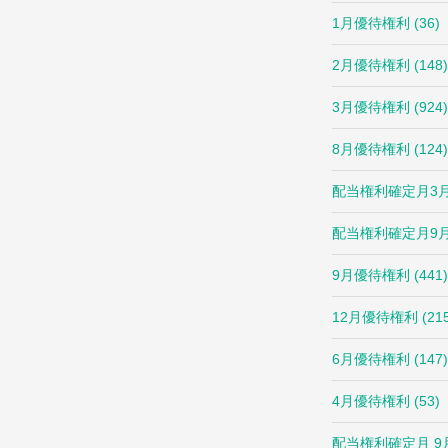
1月優待権利 (36)
2月優待権利 (148)
3月優待権利 (924)
8月優待権利 (124)
配当権利確定月3月 (
配当権利確定月9月 (
9月優待権利 (441)
12月優待権利 (215
6月優待権利 (147)
4月優待権利 (53)
配当権利確定月 9月 