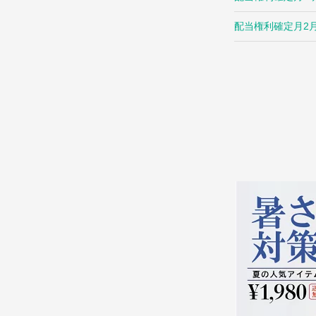
配当権利確定月2月 