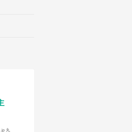
主
jp 丸