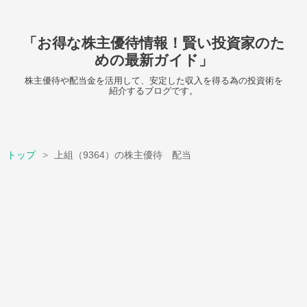
「お得な株主優待情報！賢い投資家のた
めの最新ガイド」
株主優待や配当金を活用して、安定した収入を得る為の投資術を
紹介するブログです。
トップ
>
上組（9364）の株主優待 配当