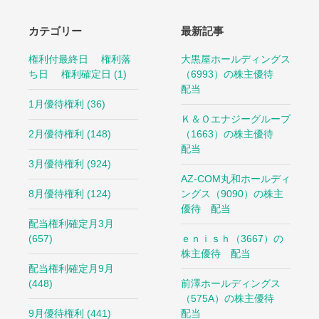
カテゴリー
最新記事
権利付最終日 権利落
大黒屋ホールディングス
ち日 権利確定日 (1)
（6993）の株主優待
配当
1月優待権利 (36)
Ｋ＆Ｏエナジーグループ
2月優待権利 (148)
（1663）の株主優待
配当
3月優待権利 (924)
AZ-COM丸和ホールディ
8月優待権利 (124)
ングス（9090）の株主
優待 配当
配当権利確定月3月
(657)
ｅｎｉｓｈ（3667）の
株主優待 配当
配当権利確定月9月
(448)
前澤ホールディングス
（575A）の株主優待
9月優待権利 (441)
配当